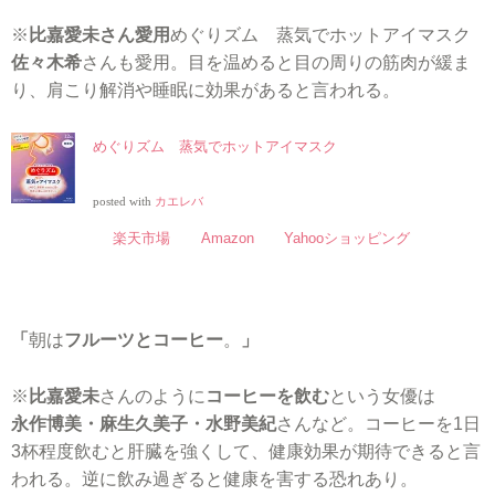
※
比嘉愛未さん愛用
めぐりズム 蒸気でホットアイマスク
佐々木希
さんも愛用。目を温めると目の周りの筋肉が緩ま
り、肩こり解消や睡眠に効果があると言われる。
めぐりズム 蒸気でホットアイマスク
posted with
カエレバ
楽天市場
Amazon
Yahooショッピング
「
朝は
フルーツとコーヒー
。
」
※
比嘉愛未
さんのように
コーヒーを飲む
という女優は
永作博美・麻生久美子・水野美紀
さんなど。コーヒーを1日
3杯程度飲むと肝臓を強くして、健康効果が期待できると言
われる。逆に飲み過ぎると健康を害する恐れあり。