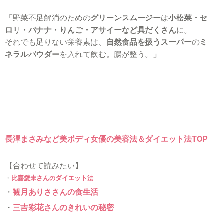
「
野菜不足解消のための
グリーンスムージー
は
小松菜・セ
ロリ・バナナ・りんご・アサイーなど具だくさん
に。
それでも足りない栄養素は、
自然食品を扱うスーパー
の
ミ
ネラルパウダー
を入れて飲む。腸が整う。
」
長澤まさみなど美ボディ女優の美容法＆ダイエット法TOP
【合わせて読みたい】
・
比嘉愛未さんのダイエット法
・
観月ありささんの食生活
・
三吉彩花さんのきれいの秘密