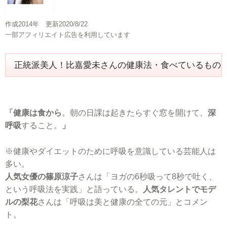
作成2014年 更新2020/8/22
一部アフィリエイト広告を利用しています
正統派美人！比嘉愛未さんの健康法・食べているもの
「健康は食から
。朝の日課は起きたらすぐ窓を開けて、
深
呼吸
すること。
」
※健康やダイエットのために呼吸を意識している芸能人は
多い。
人気女優の篠原涼子
さんは「ヨガの6秒吸って8秒で吐く、
という呼吸法を実践」と語っている。
人気タレントでモデ
ルの梨花
さんは「呼吸は美と健康の全ての元」とコメン
ト。