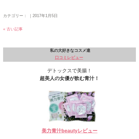
カテゴリー： ｜2017年1月5日
« 古い記事
私の大好きなコスメ達
口コミレビュー
デトックスで美腸！
超美人の女優が飲む青汁！
美力青汁beautyレビュー