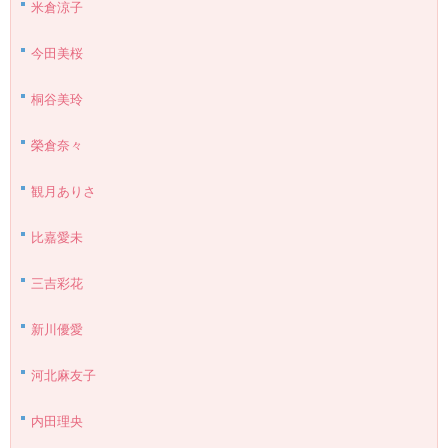
米倉涼子
今田美桜
桐谷美玲
榮倉奈々
観月ありさ
比嘉愛未
三吉彩花
新川優愛
河北麻友子
内田理央