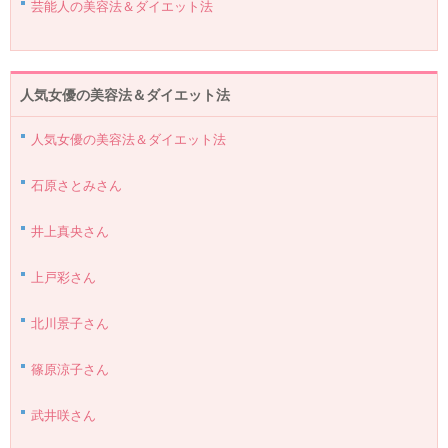
芸能人の美容法＆ダイエット法
人気女優の美容法＆ダイエット法
人気女優の美容法＆ダイエット法
石原さとみさん
井上真央さん
上戸彩さん
北川景子さん
篠原涼子さん
武井咲さん