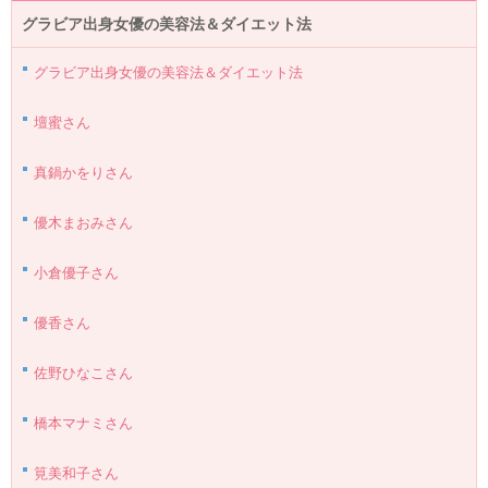
グラビア出身女優の美容法＆ダイエット法
グラビア出身女優の美容法＆ダイエット法
壇蜜さん
真鍋かをりさん
優木まおみさん
小倉優子さん
優香さん
佐野ひなこさん
橋本マナミさん
筧美和子さん