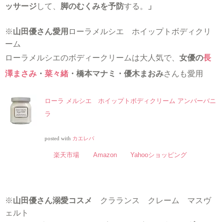
ッサージ
して、
脚のむくみを予防
する。
」
※
山田優さん愛用
ローラメルシエ ホイップトボディクリ
ーム
ローラメルシエのボディークリームは大人気で、
女優の
長
澤まさみ
・
菜々緒
・橋本マナミ・優木まおみ
さんも愛用
ローラ メルシエ ホイップトボディクリーム アンバーバニ
ラ
posted with
カエレバ
楽天市場
Amazon
Yahooショッピング
※
山田優さん溺愛コスメ
クラランス クレーム マスヴ
ェルト