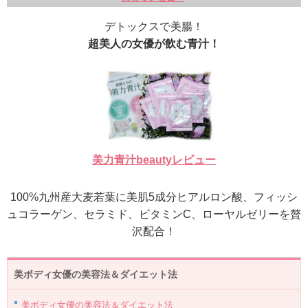
デトックスで美腸！
超美人の女優が飲む青汁！
美力青汁beautyレビュー
100%九州産大麦若葉に美肌5成分ヒアルロン酸、フィッシ
ュコラーゲン、セラミド、ビタミンC、ローヤルゼリーを贅
沢配合！
美ボディ女優の美容法＆ダイエット法
美ボディ女優の美容法＆ダイエット法