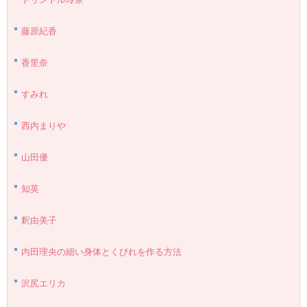
藤原紀香
香里奈
すみれ
西内まりや
山田優
知英
釈由美子
内田理央の細い身体とくびれを作る方法
沢尻エリカ