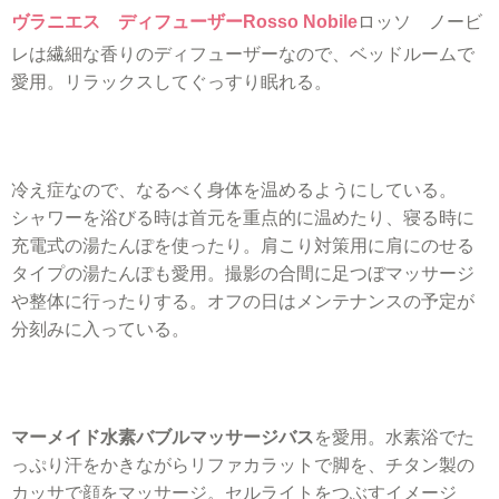
ヴラニエス ディフューザーRosso Nobile
ロッソ ノービ
レは繊細な香りのディフューザーなので、ベッドルームで
愛用。リラックスしてぐっすり眠れる。
冷え症なので、なるべく身体を温めるようにしている。
シャワーを浴びる時は首元を重点的に温めたり、寝る時に
充電式の湯たんぽを使ったり。肩こり対策用に肩にのせる
タイプの湯たんぽも愛用。撮影の合間に足つぼマッサージ
や整体に行ったりする。オフの日はメンテナンスの予定が
分刻みに入っている。
マーメイド水素バブルマッサージバス
を愛用。水素浴でた
っぷり汗をかきながらリファカラットで脚を、チタン製の
カッサで顔をマッサージ。セルライトをつぶすイメージ