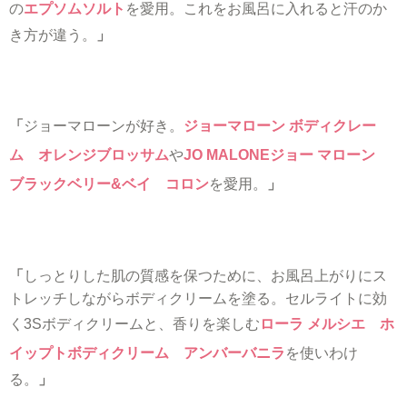
の
エプソムソルト
を愛用。これをお風呂に入れると汗のか
き方が違う。
」
「
ジョーマローンが好き。
ジョーマローン ボディクレー
ム オレンジブロッサム
や
JO MALONEジョー マローン
ブラックベリー&ベイ コロン
を愛用。
」
「
しっとりした肌の質感を保つために、お風呂上がりにス
トレッチしながらボディクリームを塗る。セルライトに効
く3Sボディクリームと、香りを楽しむ
ローラ メルシエ ホ
イップトボディクリーム アンバーバニラ
を使いわけ
る。
」