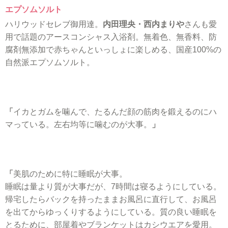
エプソムソルト
ハリウッドセレブ御用達。
内田理央・西内まりや
さんも愛
用で話題のアースコンシャス入浴剤。無着色、無香料、防
腐剤無添加で赤ちゃんといっしょに楽しめる、国産100%の
自然派エプソムソルト。
「
イカとガムを噛んで、たるんだ顔の筋肉を鍛えるのにハ
マっている。左右均等に噛むのが大事。
」
「
美肌のために特に睡眠が大事。
睡眠は量より質が大事だが、7時間は寝るようにしている。
帰宅したらバックを持ったままお風呂に直行して、
お風呂
を出てからゆっくりするようにしている。
質の良い睡眠を
とるために、部屋着やブランケットはカシウエアを愛用。