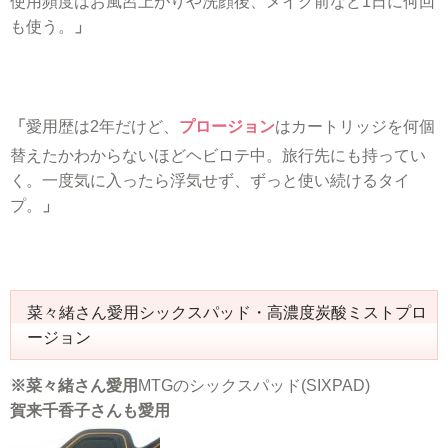
使用頻度はお風呂上がりや洗顔後、メイク前など1日に何回
も使う。
」
「
愛用歴は2年だけど、
プロージョン
はカートリッジを何個
替えたかわからないほどヘビロテ中。旅行先にも持ってい
く。一度気に入ったら浮気せず、ずっと使い続けるタイ
プ。
」
菜々緒さん愛用シックスパッド・高濃度炭酸ミストプロ
ージョン
※菜々緒さん愛用
MTGのシックスパッド(SIXPAD)
賀来千香子さんも愛用