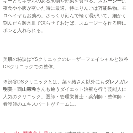
ギーとミネラルのある果物や野菜を食べる。
スムージー
は
夜食や小腹が空いた時に最適。特にりんごは万能果物。モ
ロヘイヤもお薦め。ざっくり刻んで軽く湯がいて、細かく
刻んだら製氷皿で凍らせておけば、スムージーを作る時に
ポンと入れられる。
美肌の秘訣はYSクリニックのレーザーフェイシャルと渋谷
DSクリニック
での整体。
※渋谷DSクリニックとは、菜々緒さん以外にも
ダレノガレ
明美・西山茉希
さんも通うダイエット治療を行う芸能人に
人気のクリニック。医師・管理栄養士・薬剤師・整体師・
看護師のエキスパートがチームに。