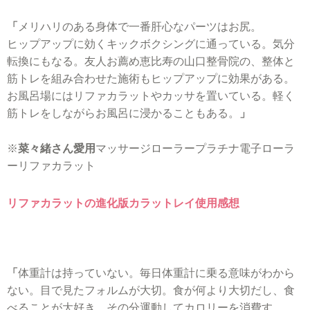
「
メリハリのある身体で一番肝心なパーツはお尻。
ヒップアップに効くキックボクシングに通っている。気分
転換にもなる。友人お薦め恵比寿の山口整骨院の、整体と
筋トレを組み合わせた施術もヒップアップに効果がある。
お風呂場にはリファカラット
やカッサを置いている。軽く
筋トレをしながらお風呂に浸かることもある。
」
※
菜々緒さん愛用
マッサージローラープラチナ電子ローラ
ーリファカラット
リファカラットの進化版カラットレイ使用感想
「
体重計は持っていない。毎日体重計に乗る意味がわから
ない。目で見たフォルムが大切。
食が何より大切だし、食
べることが大好き。その分運動してカロリーを消費す