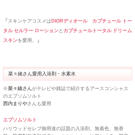
「
スキンケアコスメは
DIORディオール カプチュール トー
タル セルラー ローション
と
カプチュールトータル ドリーム
スキン
を愛用。
」
菜々緒さん愛用入浴剤・水素水
※
菜々緒さん
がテレビや雑誌で紹介するアースコンシャス
のエプソムソルト
西内まりや
さんも愛用
エプソムソルト
ハリウッドセレブ御用達の話題の入浴剤。無着色、無香