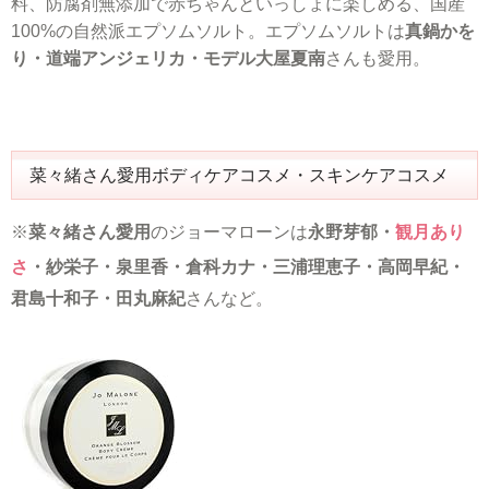
料、防腐剤無添加で赤ちゃんといっしょに楽しめる、国産
100%の自然派エプソムソルト。エプソムソルトは
真鍋かを
り・道端アンジェリカ・モデル大屋夏南
さんも愛用。
菜々緒さん愛用ボディケアコスメ・スキンケアコスメ
※
菜々緒さん愛用
のジョーマローンは
永野芽郁・
観月あり
さ
・紗栄子・泉里香・倉科カナ・三浦理恵子・高岡早紀・
君島十和子・田丸麻紀
さんなど。