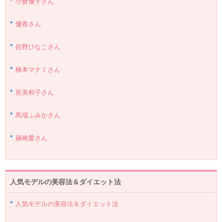
小倉優子さん
優香さん
佐野ひなこさん
橋本マナミさん
筧美和子さん
馬場ふみかさん
篠崎愛さん
人気モデルの美容法＆ダイエット法
人気モデルの美容法＆ダイエット法