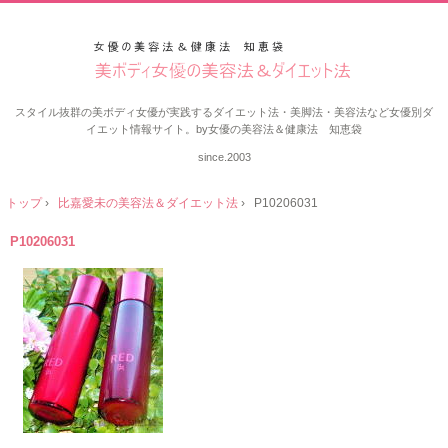
スタイル抜群の美ボディ女優が実践するダイエット法・美脚法・美容法など女優別ダ
イエット情報サイト。by女優の美容法＆健康法 知恵袋
since.2003
トップ
›
比嘉愛未の美容法＆ダイエット法
›
P10206031
P10206031