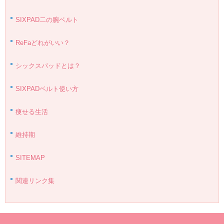
SIXPAD二の腕ベルト
ReFaどれがいい？
シックスパッドとは？
SIXPADベルト使い方
痩せる生活
維持期
SITEMAP
関連リンク集