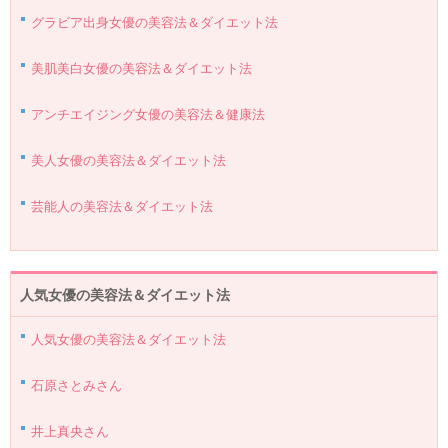
グラビア出身女優の美容法＆ダイエット法
美肌美白女優の美容法＆ダイエット法
アンチエイジング女優の美容法＆健康法
美人女優の美容法＆ダイエット法
芸能人の美容法＆ダイエット法
人気女優の美容法＆ダイエット法
人気女優の美容法＆ダイエット法
石原さとみさん
井上真央さん