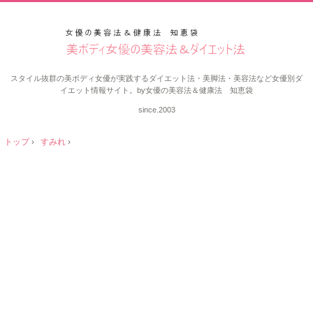
スタイル抜群の美ボディ女優が実践するダイエット法・美脚法・美容法など女優別ダ
イエット情報サイト。by女優の美容法＆健康法 知恵袋
since.2003
トップ
›
すみれ
›