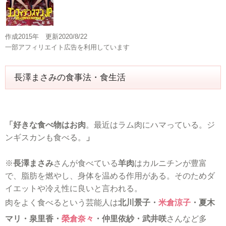
作成2015年 更新2020/8/22
一部アフィリエイト広告を利用しています
長澤まさみの食事法・食生活
「好きな食べ物はお肉
。最近はラム肉にハマっている。ジ
ンギスカンも食べる。
」
※
長澤まさみ
さんが食べている
羊肉
はカルニチンが豊富
で、脂肪を燃やし、身体を温める作用がある。そのためダ
イエットや冷え性に良いと言われる。
肉をよく食べるという芸能人は
北川景子・
米倉涼子
・夏木
マリ・泉里香・
榮倉奈々
・仲里依紗・武井咲
さんなど多