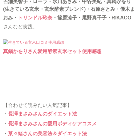
吉瀬美智子・ローラ・水川あさみ・中谷美紀・真鍋かをり
(生きている玄米
・玄米酵素ブレンド
)・石原さとみ・優木ま
おみ・
トリンドル玲奈
・篠原涼子・尾野真千子・RIKACO
さんなど実践。
真鍋かをりさん愛用酵素玄米セット使用感想
【合わせて読みたい人気記事】
・
長澤まさみさんのダイエット法
・
長澤まさみさんの愛用ボディケアコスメ
・
菜々緒さんの美容法＆ダイエット法