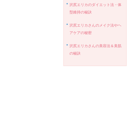
沢尻エリカのダイエット法・体
型維持の秘訣
沢尻エリカさんのメイク法やヘ
アケアの秘密
沢尻エリカさんの美容法＆美肌
の秘訣