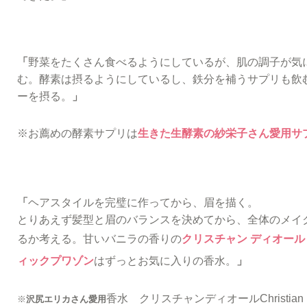
「
野菜をたくさん食べるようにしているが、肌の調子が気
む。酵素は摂るようにしているし、鉄分を補うサプリも飲
ーを摂る。
」
※お薦めの酵素サプリは
生きた生酵素の紗栄子さん愛用サ
「
ヘアスタイルを完璧に作ってから、眉を描く。
とりあえず髪型と眉のバランスを決めてから、全体のメイ
るか考える。甘いバニラの香りの
クリスチャン ディオール C
ィックプワゾン
はずっとお気に入りの香水。
」
香水 クリスチャンディオールChristian
※
沢尻エリカさん愛用