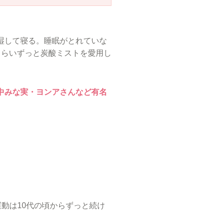
湿して寝る。睡眠がとれていな
くらいずっと炭酸ミストを愛用し
中みな実・ヨンアさんなど有名
運動は10代の頃からずっと続け