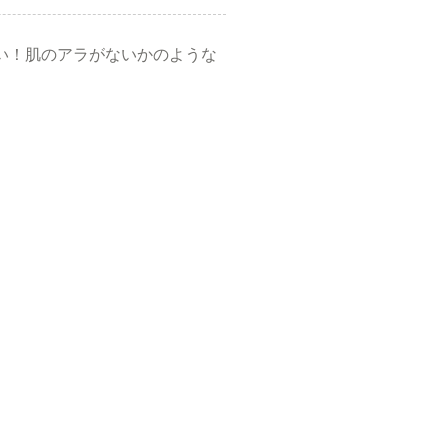
い！肌のアラがないかのような