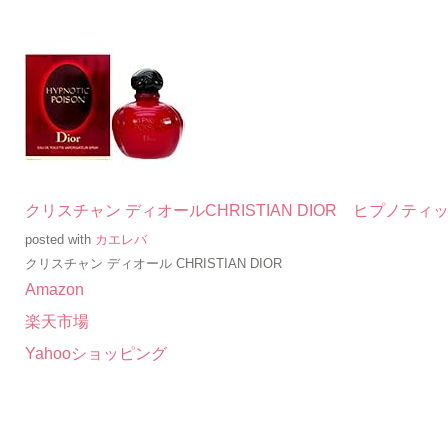
クリスチャン ディオールCHRISTIAN DIOR ヒプノテ
posted with
カエレバ
クリスチャン ディオール CHRISTIAN DIOR
Amazon
楽天市場
Yahooショッピング