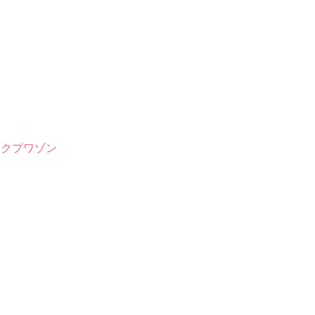
ィックプワゾン