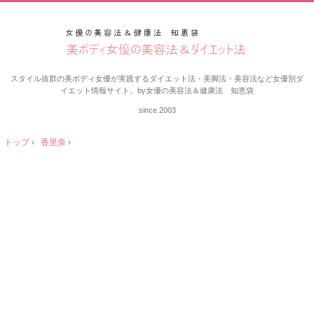
スタイル抜群の美ボディ女優が実践するダイエット法・美脚法・美容法など女優別ダ
イエット情報サイト。by女優の美容法＆健康法 知恵袋
since.2003
トップ
›
香里奈
›